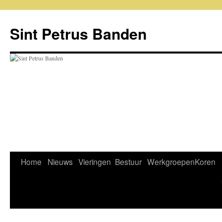
Sint Petrus Banden
Home
Nieuws
Vieringen
Bestuur
Werkgroepen
Koren
Ga
naar
de
inhoud