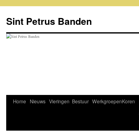
Sint Petrus Banden
Home
Nieuws
Vieringen
Bestuur
Werkgroepen
Koren
Ga
naar
de
inhoud